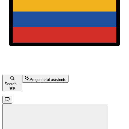
Preguntar al asistente
Search...
⌘
K