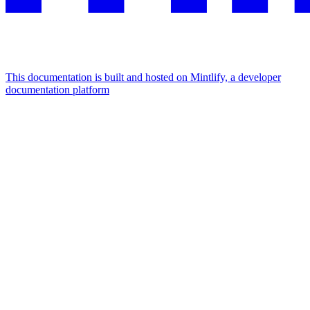
This documentation is built and hosted on Mintlify, a developer
documentation platform
Assistant
Responses
are
generated
using
AI
and
may
contain
mistakes.