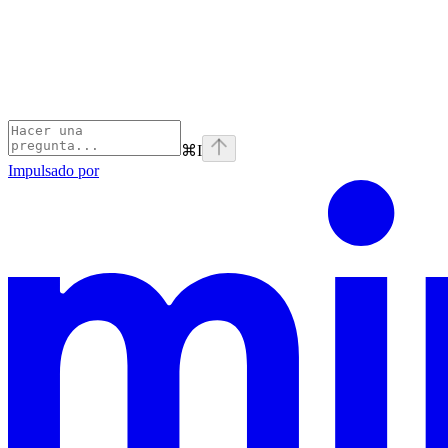
⌘
I
Impulsado por