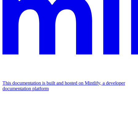
This documentation is built and hosted on Mintlify, a developer
documentation platform
Assistant
Responses
are
generated