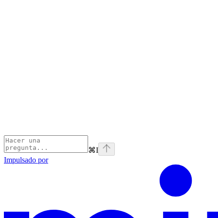
⌘
I
Impulsado por