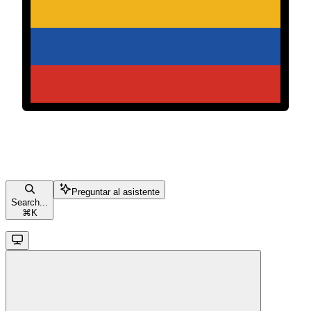
Preguntar al asistente
Search...
⌘
K