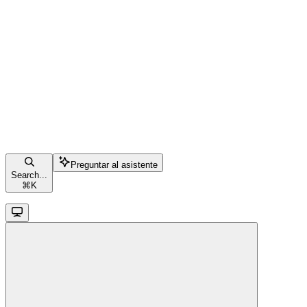
Preguntar al asistente
Search...
⌘
K