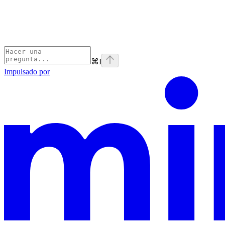
⌘
I
Impulsado por