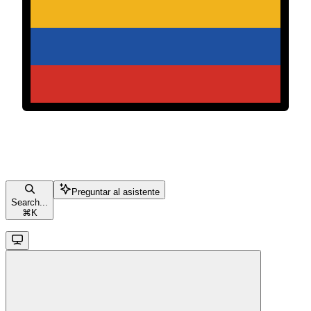
Preguntar al asistente
Search...
⌘
K