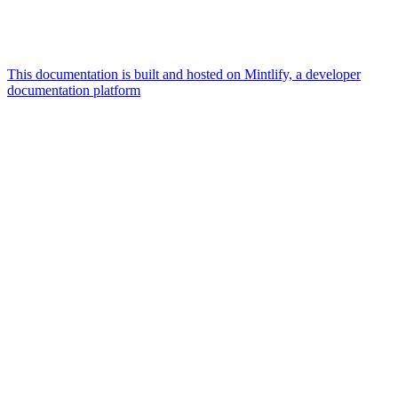
This documentation is built and hosted on Mintlify, a developer
documentation platform
Assistant
Responses
are
generated
using
AI
and
may
contain
mistakes.