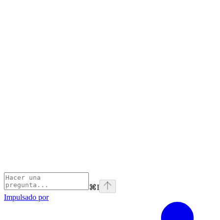
⌘
I
Impulsado por