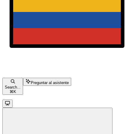
Preguntar al asistente
Search...
⌘
K