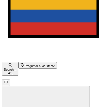
Preguntar al asistente
Search...
⌘
K