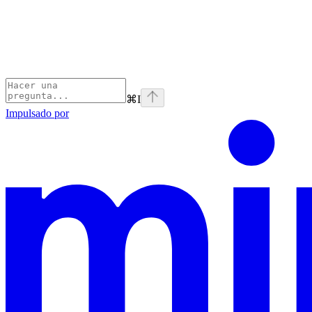
⌘
I
Impulsado por