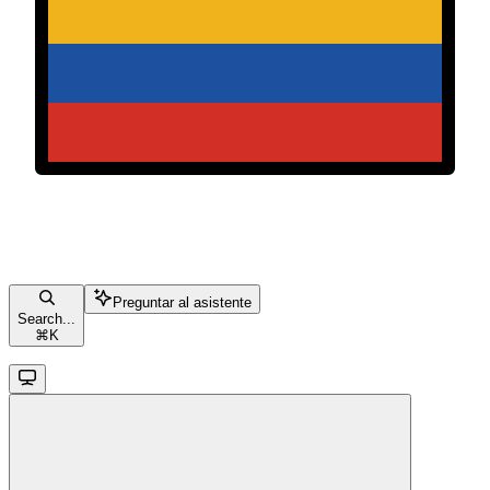
Preguntar al asistente
Search...
⌘
K