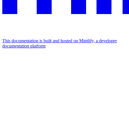
This documentation is built and hosted on Mintlify, a developer
documentation platform
Assistant
Responses
are
generated
using
AI
and
may
contain
mistakes.