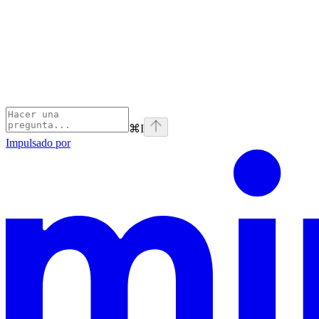
⌘
I
Impulsado por