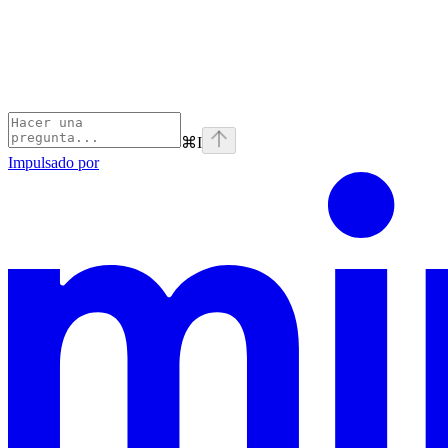
⌘
I
Impulsado por