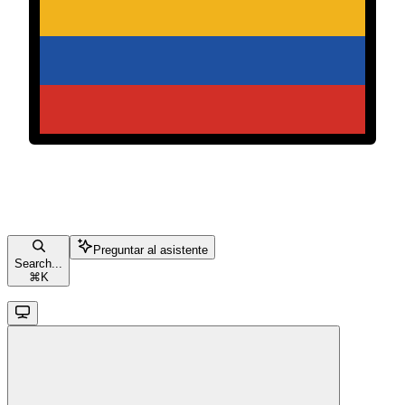
Preguntar al asistente
Search...
⌘
K