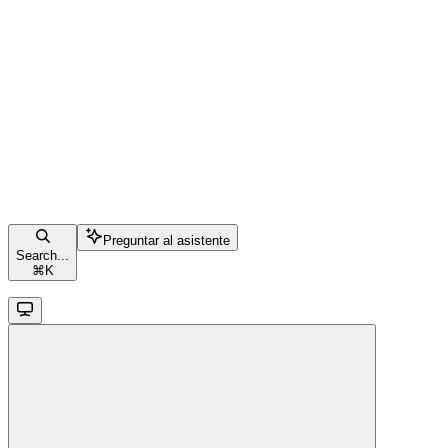
Preguntar al asistente
Search...
⌘
K