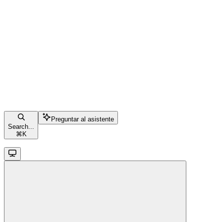
Preguntar al asistente
Search...
⌘
K