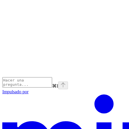
⌘
I
Impulsado por