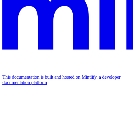
This documentation is built and hosted on Mintlify, a developer
documentation platform
Assistant
Responses
are
generated
using