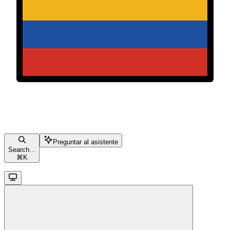
Preguntar al asistente
Search...
⌘
K