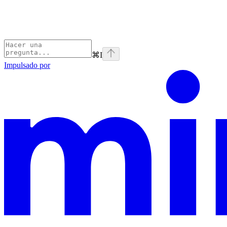
⌘
I
Impulsado por