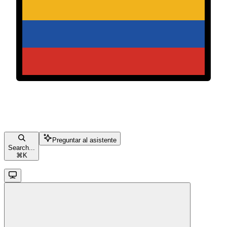
Preguntar al asistente
Search...
⌘
K