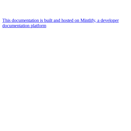
This documentation is built and hosted on Mintlify, a developer
documentation platform
Assistant
Responses
are
generated
using
AI
and
may
contain
mistakes.