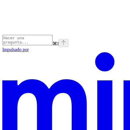
⌘
I
Impulsado por