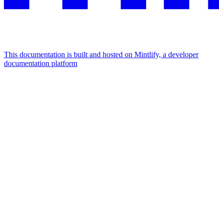
This documentation is built and hosted on Mintlify, a developer
documentation platform
Assistant
Responses
are
generated
using
AI
and
may
contain
mistakes.