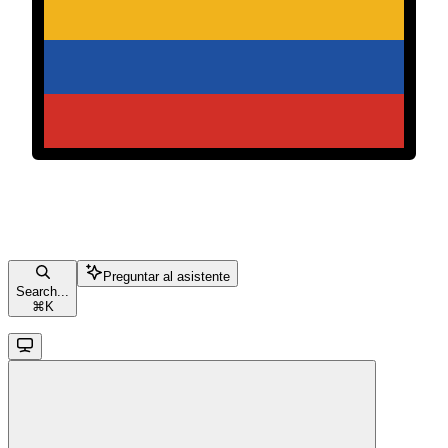
Preguntar al asistente
Search...
⌘
K