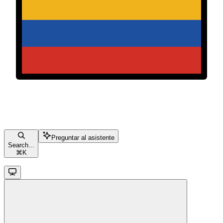
Preguntar al asistente
Search...
⌘
K