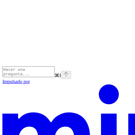
⌘
I
Impulsado por