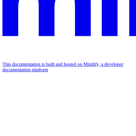
This documentation is built and hosted on Mintlify, a developer
documentation platform
Assistant
Responses
are
generated
using
AI
and