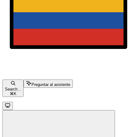
Preguntar al asistente
Search...
⌘
K