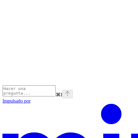
⌘
I
Impulsado por