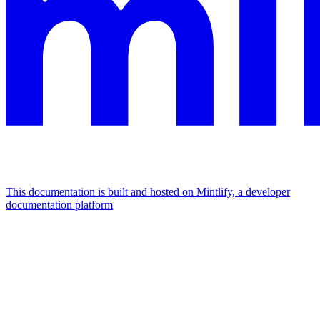
This documentation is built and hosted on Mintlify, a developer
documentation platform
Assistant
Responses
are
generated