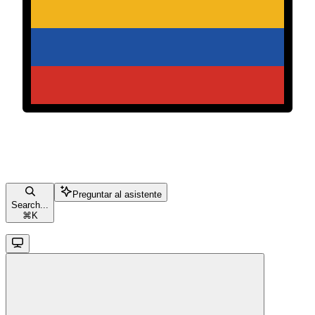
Preguntar al asistente
Search...
⌘
K