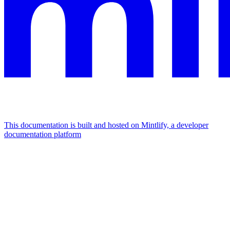
This documentation is built and hosted on Mintlify, a developer
documentation platform
Assistant
Responses
are
generated
using
AI