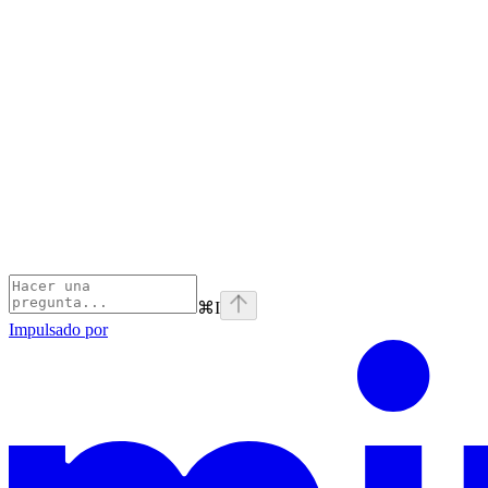
⌘
I
Impulsado por