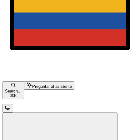
Preguntar al asistente
Search...
⌘
K