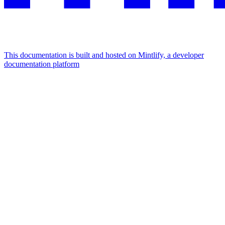
This documentation is built and hosted on Mintlify, a developer
documentation platform
Assistant
Responses
are
generated
using
AI
and
may
contain
mistakes.