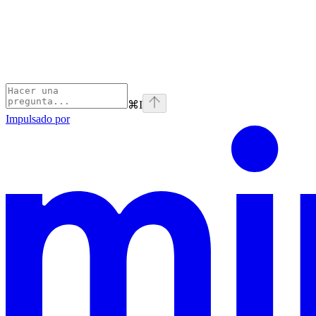
⌘
I
Impulsado por