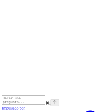
⌘
I
Impulsado por