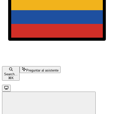
Preguntar al asistente
Search...
⌘
K