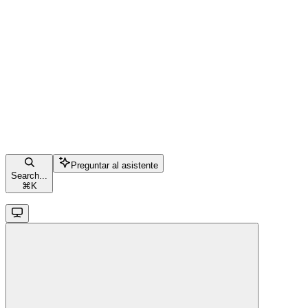
Preguntar al asistente
Search...
⌘
K