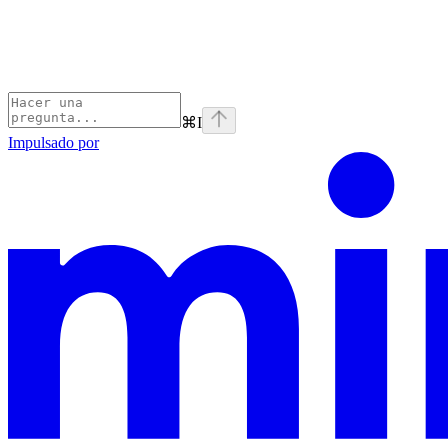
⌘
I
Impulsado por