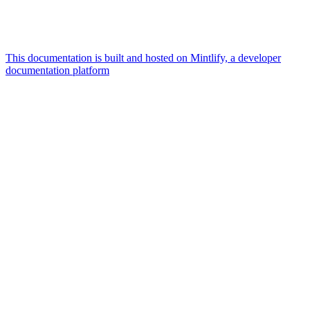
This documentation is built and hosted on Mintlify, a developer
documentation platform
Assistant
Responses
are
generated
using
AI
and
may
contain
mistakes.