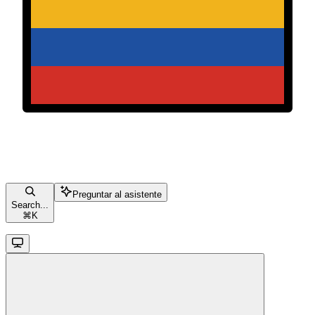
Preguntar al asistente
Search...
⌘
K