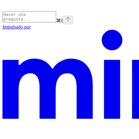
⌘
I
Impulsado por