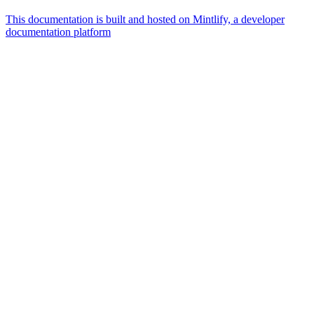
This documentation is built and hosted on Mintlify, a developer
documentation platform
Assistant
Responses
are
generated
using
AI
and
may
contain
mistakes.