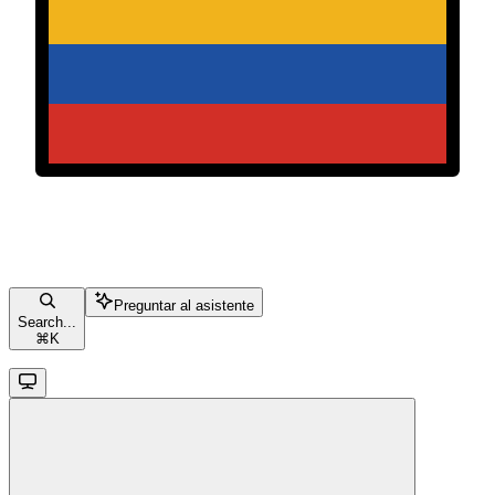
Preguntar al asistente
Search...
⌘
K