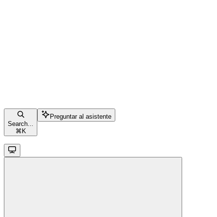
Preguntar al asistente
Search...
⌘
K