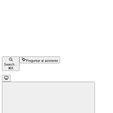
Preguntar al asistente
Search...
⌘
K