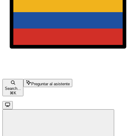
Preguntar al asistente
Search...
⌘
K