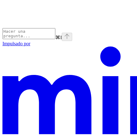
⌘
I
Impulsado por