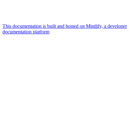
This documentation is built and hosted on Mintlify, a developer
documentation platform
Assistant
Responses
are
generated
using
AI
and
may
contain
mistakes.