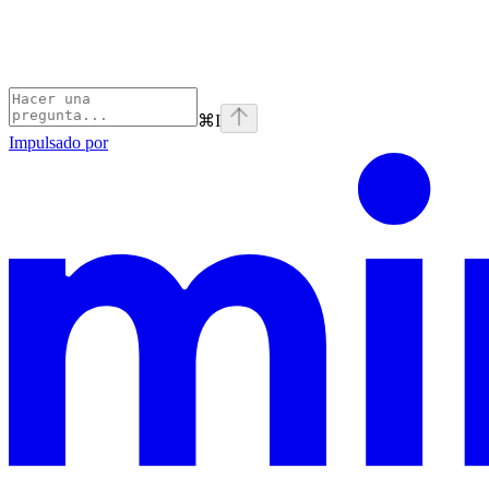
⌘
I
Impulsado por