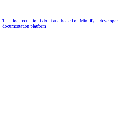
This documentation is built and hosted on Mintlify, a developer
documentation platform
Assistant
Responses
are
generated
using
AI
and
may
contain
mistakes.