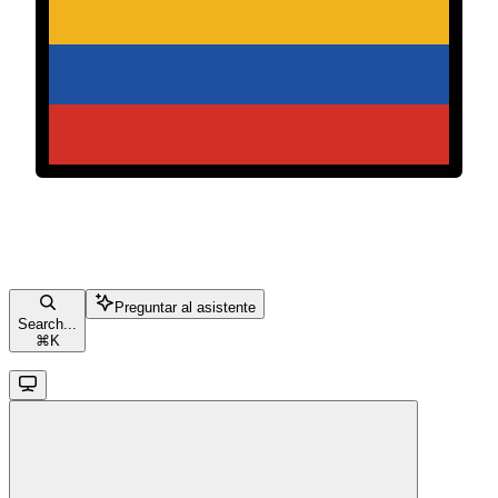
Preguntar al asistente
Search...
⌘
K