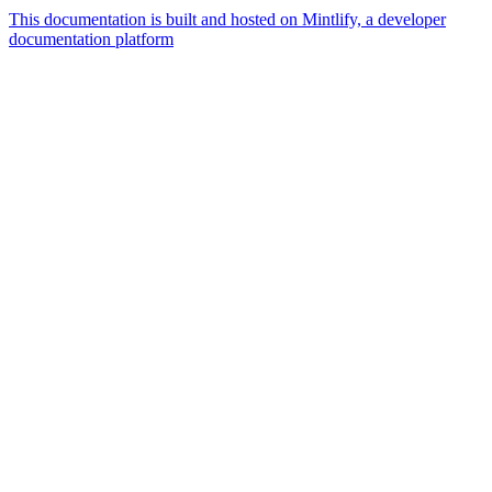
This documentation is built and hosted on Mintlify, a developer
documentation platform
Assistant
Responses
are
generated
using
AI
and
may
contain
mistakes.