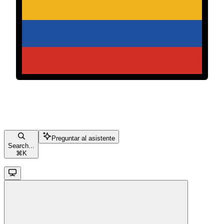
Preguntar al asistente
Search...
⌘
K