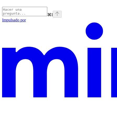
⌘
I
Impulsado por