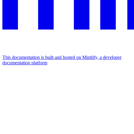
This documentation is built and hosted on Mintlify, a developer
documentation platform
Assistant
Responses
are
generated
using
AI
and
may
contain