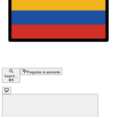
Preguntar al asistente
Search...
⌘
K