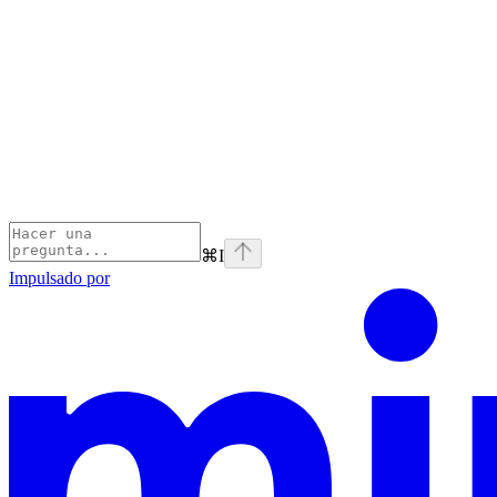
⌘
I
Impulsado por