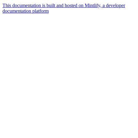
This documentation is built and hosted on Mintlify, a developer
documentation platform
Assistant
Responses
are
generated
using
AI
and
may
contain
mistakes.