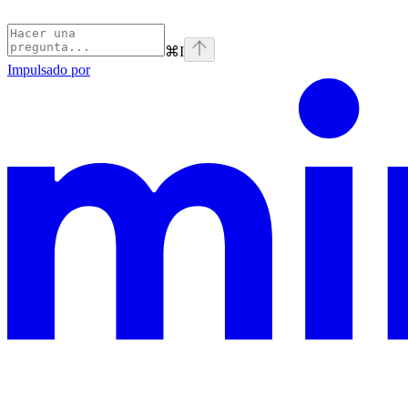
⌘
I
Impulsado por