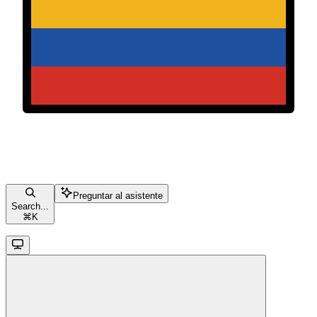
Preguntar al asistente
Search...
⌘
K