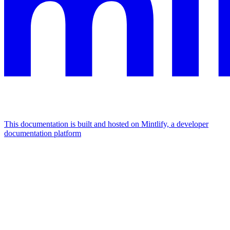
This documentation is built and hosted on Mintlify, a developer
documentation platform
Assistant
Responses
are
generated
using
AI