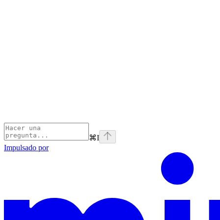
⌘
I
Impulsado por