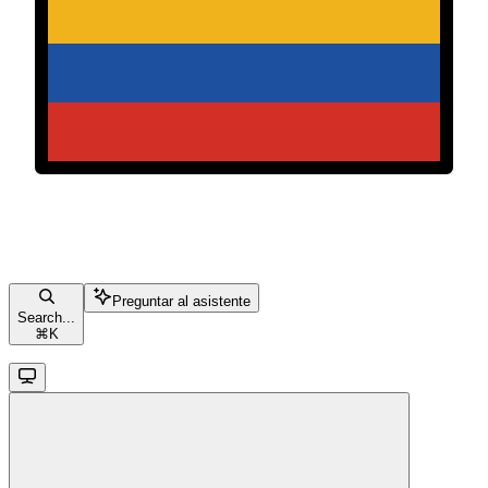
Preguntar al asistente
Search...
⌘
K