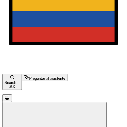
Preguntar al asistente
Search...
⌘
K