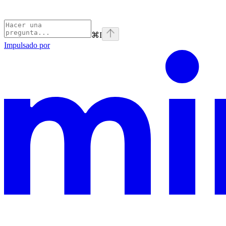
⌘
I
Impulsado por