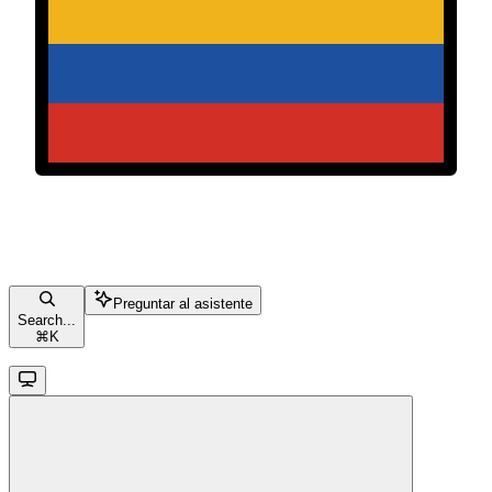
Preguntar al asistente
Search...
⌘
K