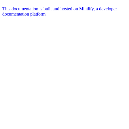
This documentation is built and hosted on Mintlify, a developer
documentation platform
Assistant
Responses
are
generated
using
AI
and
may
contain
mistakes.