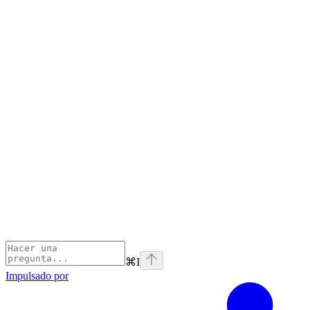
⌘
I
Impulsado por