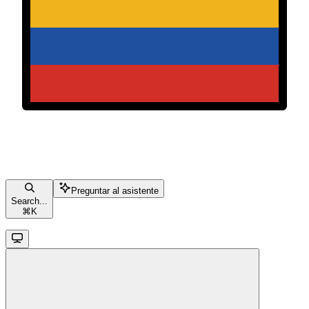
Preguntar al asistente
Search...
⌘
K