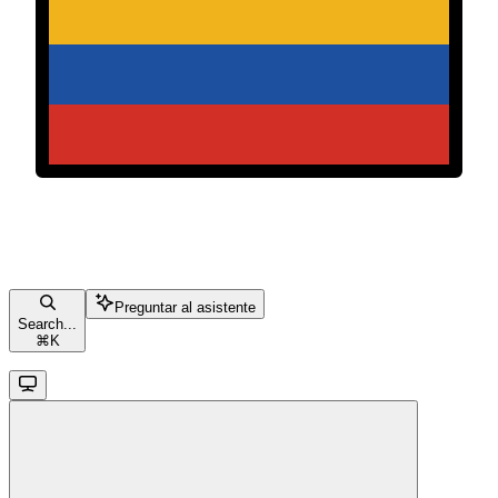
Preguntar al asistente
Search...
⌘
K