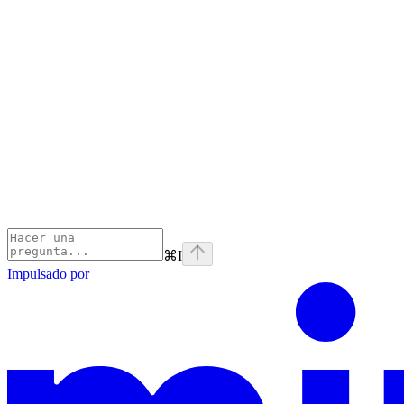
⌘
I
Impulsado por