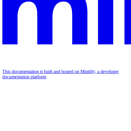
This documentation is built and hosted on Mintlify, a developer
documentation platform
Assistant
Responses
are
generated
using
AI