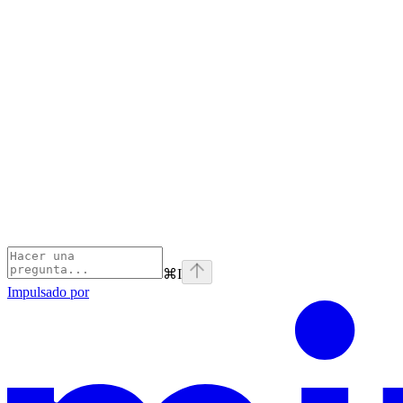
⌘
I
Impulsado por