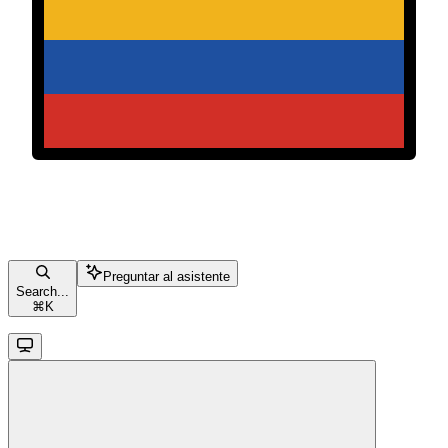
Preguntar al asistente
Search...
⌘
K