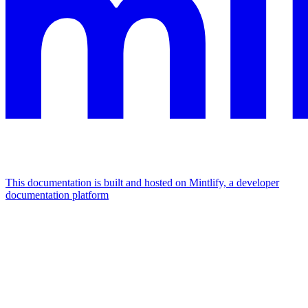
This documentation is built and hosted on Mintlify, a developer
documentation platform
Assistant
Responses
are
generated