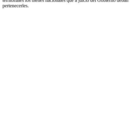
territoriales los bienes nacionales que a juicio del Gobierno deban
pertenecerles.