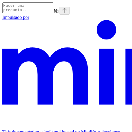
⌘
I
Impulsado por
This documentation is built and hosted on Mintlify, a developer