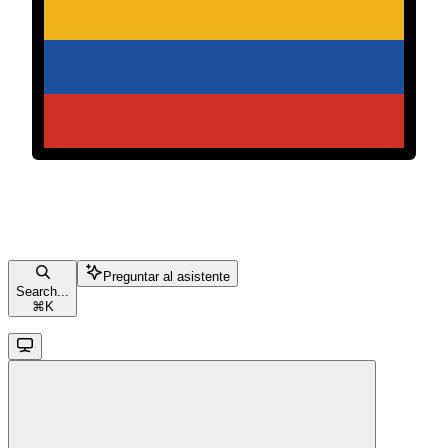
Preguntar al asistente
Search...
⌘
K