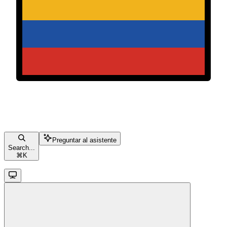
Preguntar al asistente
Search...
⌘
K