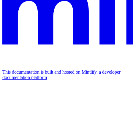
This documentation is built and hosted on Mintlify, a developer
documentation platform
Assistant
Responses
are
generated
using
AI