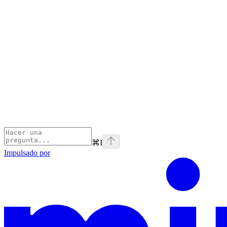
⌘
I
Impulsado por