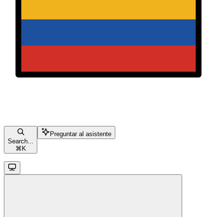
Preguntar al asistente
Search...
⌘
K