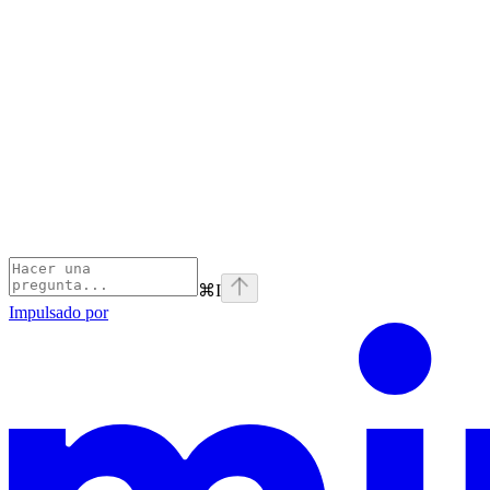
⌘
I
Impulsado por