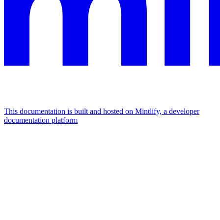
This documentation is built and hosted on Mintlify, a developer
documentation platform
Assistant
Responses
are
generated
using
AI
and