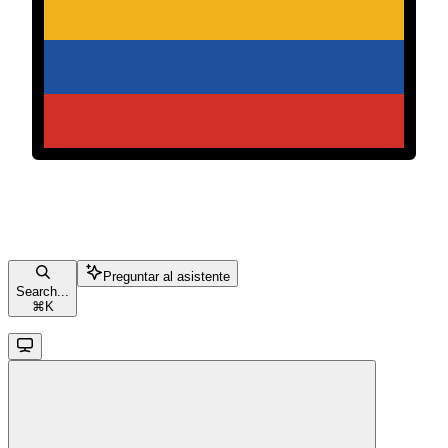
Preguntar al asistente
Search...
⌘
K