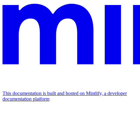
This documentation is built and hosted on Mintlify, a developer
documentation platform
Assistant
Responses
are