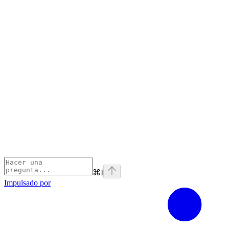
⌘
I
Impulsado por