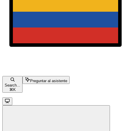
Preguntar al asistente
Search...
⌘
K