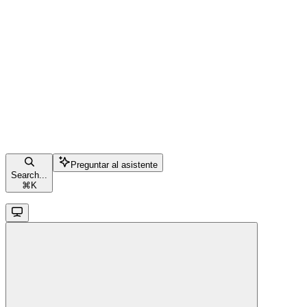
Preguntar al asistente
Search...
⌘
K