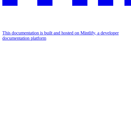
This documentation is built and hosted on Mintlify, a developer
documentation platform
Assistant
Responses
are
generated
using
AI
and
may
contain
mistakes.