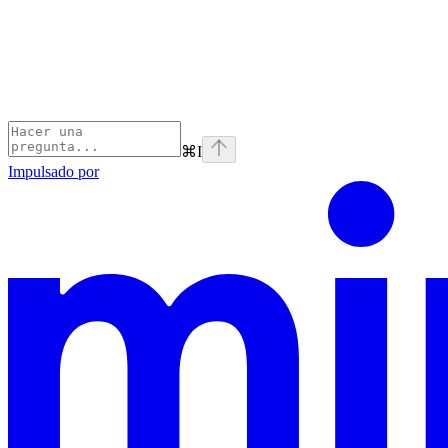
⌘
I
Impulsado por