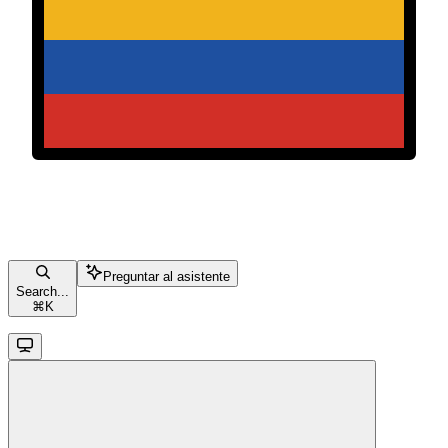
Preguntar al asistente
Search...
⌘
K