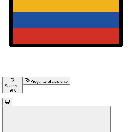
Preguntar al asistente
Search...
⌘
K