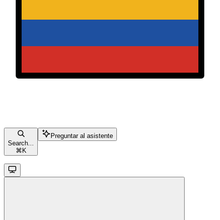
Preguntar al asistente
Search...
⌘
K