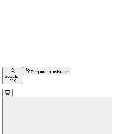
Preguntar al asistente
Search...
⌘
K