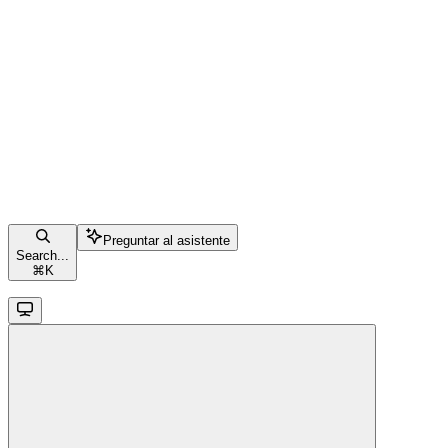
Preguntar al asistente
Search...
⌘
K