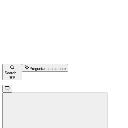
Preguntar al asistente
Search...
⌘
K