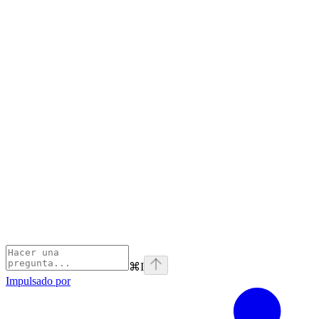
⌘
I
Impulsado por