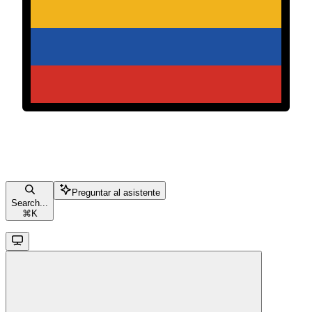
Preguntar al asistente
Search...
⌘
K