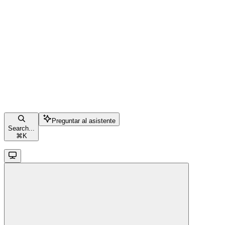
Preguntar al asistente
Search...
⌘
K