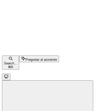
Preguntar al asistente
Search...
⌘
K